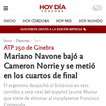
INICIO
HOY CÓRDOBA
HOY PAÍS
HOY MUNDO
SUSCRIBITE GRATIS A LA EDICIÓN IMPRESA 🗞
Inicio
Deportes
Tenis
ATP 250 de Ginebra
Mariano Navone bajó a
Cameron Norrie y se metió
en los cuartos de final
El argentino despachó al británico en sets
corridos y será rival del español Jaume Munar
que viene de eliminar al marplatense Francisco
Comesaña.