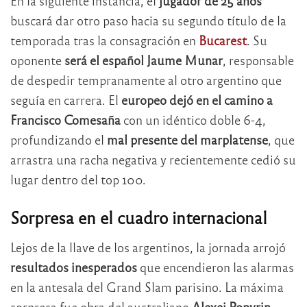
En la siguiente instancia, el
jugador de 25 años
buscará dar otro paso hacia su segundo título de la
temporada tras la consagración en
Bucarest
. Su
oponente
será el español Jaume Munar
, responsable
de despedir tempranamente al otro argentino que
seguía en carrera. El
europeo dejó en el camino a
Francisco Comesaña
con un idéntico doble 6-4,
profundizando el
mal presente del marplatense
, que
arrastra una racha negativa y recientemente cedió su
lugar dentro del top 100.
Sorpresa en el cuadro internacional
Lejos de la llave de los argentinos, la jornada arrojó
resultados inesperados
que encendieron las alarmas
en la antesala del Grand Slam parisino. La máxima
sorpresa fue obra del australiano
Alexei Popyrin,