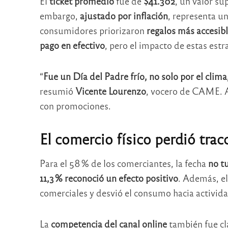
El
ticket promedio
fue de
$41.302
, un valor su
embargo,
ajustado por inflación
, representa u
consumidores priorizaron
regalos más accesib
pago en efectivo
, pero el impacto de estas estr
“
Fue un Día del Padre frío, no solo por el clim
resumió
Vicente Lourenzo
, vocero de CAME. 
con promociones.
El comercio físico perdió trac
Para el 58 % de los comerciantes, la fecha
no t
11,3 % reconoció un efecto positivo
. Además, e
comerciales y desvió el consumo hacia actividad
La
competencia del canal online
también fue c