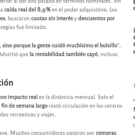
perior al del año pasado en términos nominales. Sin
na
caída real del 8,9 %
en el poder adquisitivo. Los
les
, buscaron
cuotas sin interés
y
descuentos por
ategias fue limitado.
a, sino porque la gente cuidó muchísimo el bolsillo
”,
Advirtió que
la rentabilidad también cayó
, incluso
ción
uvo impacto real
en la dinámica mensual. Solo el
l
fin de semana largo
restó circulación en los centros
es recreativas y viajes.
lave. Muchos consumidores optaron por
compras