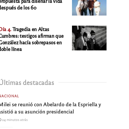
propuesta para diseñar la vida
después de los 60
Día 4.
Tragedia en Altas
Cumbres: testigos afirman que
González hacía sobrepasos en
doble línea
Últimas destacadas
NACIONAL
Milei se reunió con Abelardo de la Espriella y
asistió a su asunción presidencial
24 minutos atrás