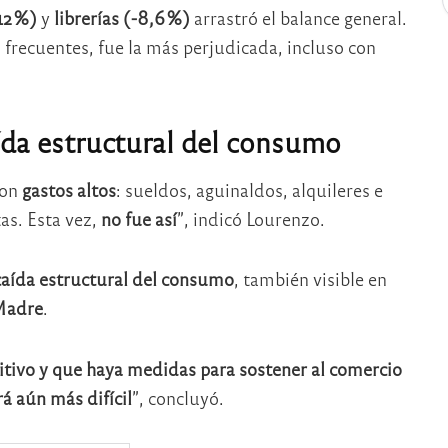
12 %)
y
librerías (-8,6 %)
arrastró el balance general.
 frecuentes, fue la más perjudicada, incluso con
ída estructural del consumo
con
gastos altos
: sueldos, aguinaldos, alquileres e
tas. Esta vez,
no fue así
”, indicó Lourenzo.
caída estructural del consumo
, también visible en
Madre
.
tivo y que haya medidas para sostener al comercio
á aún más difícil
”, concluyó.