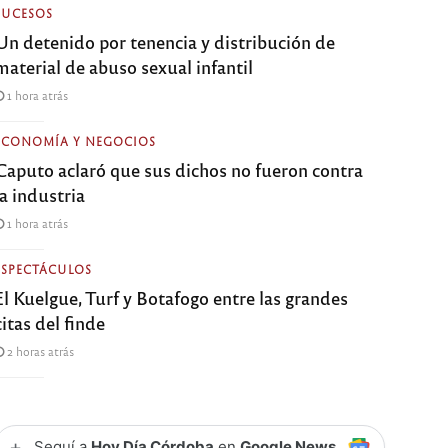
SUCESOS
Un detenido por tenencia y distribución de
material de abuso sexual infantil
1 hora atrás
ECONOMÍA Y NEGOCIOS
Caputo aclaró que sus dichos no fueron contra
la industria
1 hora atrás
ESPECTÁCULOS
El Kuelgue, Turf y Botafogo entre las grandes
citas del finde
2 horas atrás
+
Seguí a
Hoy Día Córdoba
en
Google News