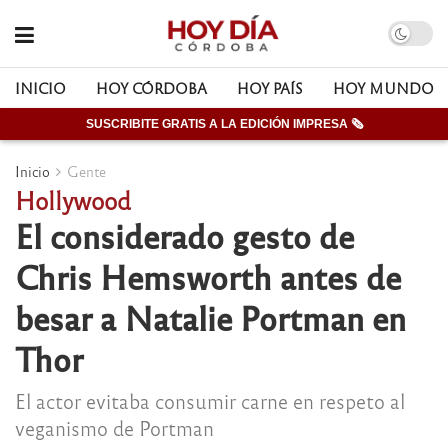
INICIO
HOY CÓRDOBA
HOY PAÍS
HOY MUNDO
SUSCRIBITE GRATIS A LA EDICIÓN IMPRESA 🗞
Inicio
Gente
Hollywood
El considerado gesto de
Chris Hemsworth antes de
besar a Natalie Portman en
Thor
El actor evitaba consumir carne en respeto al
veganismo de Portman