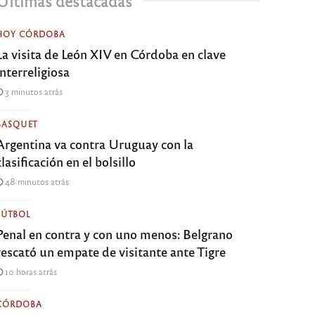
Últimas destacadas
HOY CÓRDOBA
La visita de León XIV en Córdoba en clave
interreligiosa
3 minutos atrás
BASQUET
Argentina va contra Uruguay con la
clasificación en el bolsillo
48 minutos atrás
FÚTBOL
Penal en contra y con uno menos: Belgrano
rescató un empate de visitante ante Tigre
10 horas atrás
CÓRDOBA