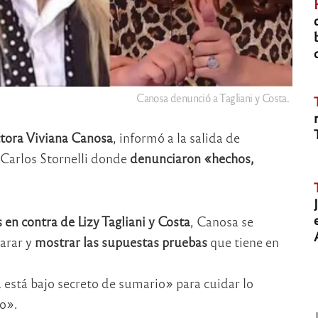
Canosa denunció a Tagliani y Costa.
tora Viviana Canosa
, informó a la salida de
 Carlos Stornelli donde
denunciaron «hechos,
 en contra de Lizy Tagliani y Costa
, Canosa se
larar y
mostrar las supuestas pruebas
que tiene en
 está bajo secreto de sumario» para cuidar lo
eo».