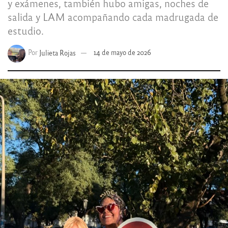
y exámenes, también hubo amigas, noches de
salida y LAM acompañando cada madrugada de
estudio.
Por
Julieta Rojas
14 de mayo de 2026