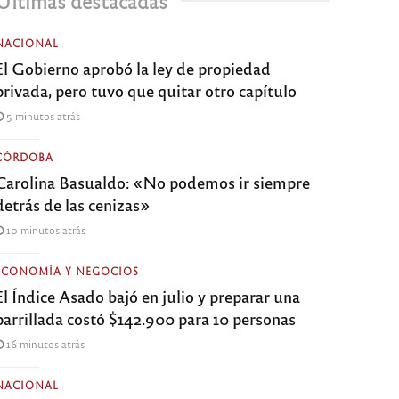
Últimas destacadas
NACIONAL
El Gobierno aprobó la ley de propiedad
privada, pero tuvo que quitar otro capítulo
5 minutos atrás
CÓRDOBA
Carolina Basualdo: «No podemos ir siempre
detrás de las cenizas»
10 minutos atrás
ECONOMÍA Y NEGOCIOS
El Índice Asado bajó en julio y preparar una
parrillada costó $142.900 para 10 personas
16 minutos atrás
NACIONAL