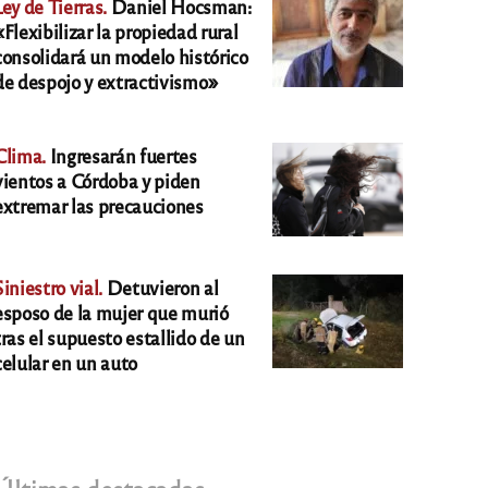
Ley de Tierras.
Daniel Hocsman:
«Flexibilizar la propiedad rural
consolidará un modelo histórico
de despojo y extractivismo»
Clima.
Ingresarán fuertes
vientos a Córdoba y piden
extremar las precauciones
Siniestro vial.
Detuvieron al
esposo de la mujer que murió
tras el supuesto estallido de un
celular en un auto