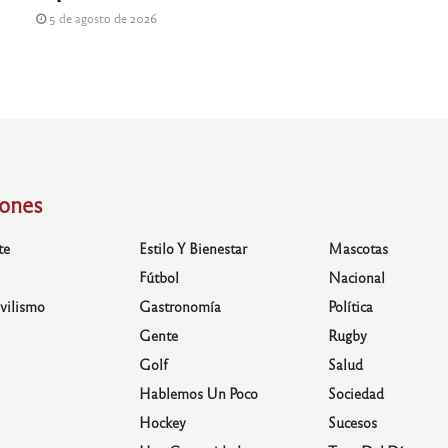
5 de agosto de 2026
iones
te
Estilo Y Bienestar
Mascotas
Fútbol
Nacional
vilismo
Gastronomía
Política
Gente
Rugby
Golf
Salud
Hablemos Un Poco
Sociedad
Hockey
Sucesos