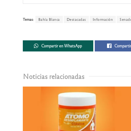
Temas:
Bahía Blanca
Destacadas
Información
Senad
Compartir en WhatsApp
Compartir
Noticias relacionadas