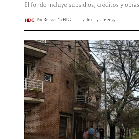
El fondo incluye subsidios, créditos y obr
Por
Redacción HDC
7 de mayo de 2025