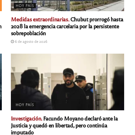
HOY PAÍS
Medidas extraordinarias.
Chubut prorrogó hasta
n
2028 la emergencia carcelaria por la persistente
sobrepoblación
6 de agosto de 2026
HOY PAÍS
Investigación.
Facundo Moyano declaró ante la
Justicia y quedó en libertad, pero continúa
imputado