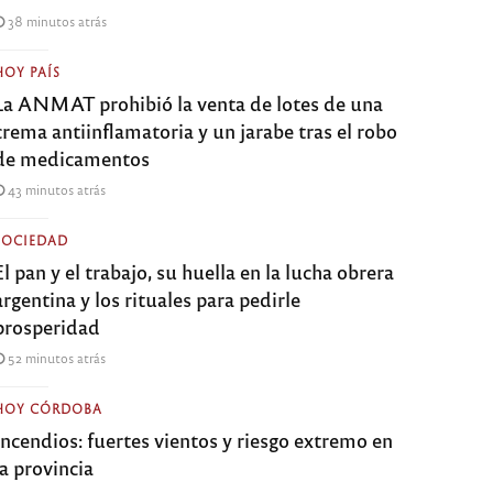
38 minutos atrás
HOY PAÍS
La ANMAT prohibió la venta de lotes de una
crema antiinflamatoria y un jarabe tras el robo
de medicamentos
43 minutos atrás
SOCIEDAD
El pan y el trabajo, su huella en la lucha obrera
argentina y los rituales para pedirle
prosperidad
52 minutos atrás
HOY CÓRDOBA
Incendios: fuertes vientos y riesgo extremo en
la provincia