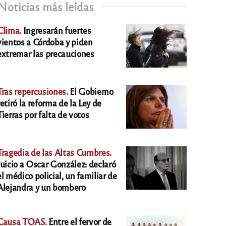
Noticias más leídas
Clima.
Ingresarán fuertes
vientos a Córdoba y piden
extremar las precauciones
Tras repercusiones.
El Gobierno
retiró la reforma de la Ley de
Tierras por falta de votos
Tragedia de las Altas Cumbres.
Juicio a Oscar González: declaró
el médico policial, un familiar de
Alejandra y un bombero
Causa TOAS.
Entre el fervor de