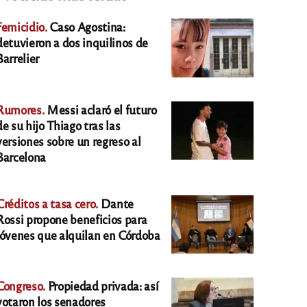
Femicidio.
Caso Agostina:
detuvieron a dos inquilinos de
Barrelier
Rumores.
Messi aclaró el futuro
de su hijo Thiago tras las
versiones sobre un regreso al
Barcelona
Créditos a tasa cero.
Dante
Rossi propone beneficios para
jóvenes que alquilan en Córdoba
Congreso.
Propiedad privada: así
votaron los senadores