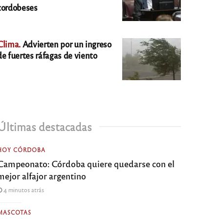
cordobeses
Clima.
Advierten por un ingreso
de fuertes ráfagas de viento
Últimas destacadas
HOY CÓRDOBA
Campeonato: Córdoba quiere quedarse con el
mejor alfajor argentino
4 minutos atrás
MASCOTAS