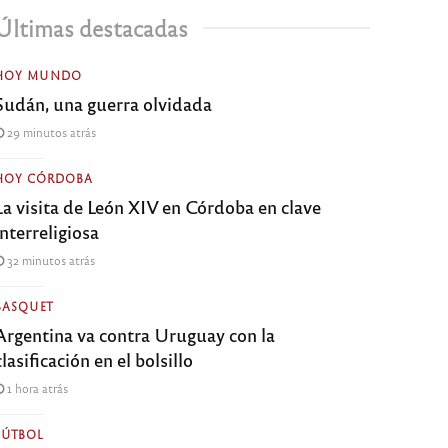
Últimas destacadas
HOY MUNDO
Sudán, una guerra olvidada
29 minutos atrás
HOY CÓRDOBA
La visita de León XIV en Córdoba en clave
interreligiosa
32 minutos atrás
BASQUET
Argentina va contra Uruguay con la
clasificación en el bolsillo
1 hora atrás
FÚTBOL