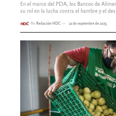
En el marco del PDA, los Bancos de Alime
su rol en la lucha contra el hambre y el des
Por
Redacción HDC
22 de septiembre de 2025