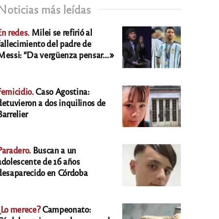
Noticias más leídas
En redes.
Milei se refirió al
fallecimiento del padre de
Messi: “Da vergüenza pensar…»
Femicidio.
Caso Agostina:
detuvieron a dos inquilinos de
Barrelier
Paradero.
Buscan a un
adolescente de 16 años
desaparecido en Córdoba
¿Lo merece?
Campeonato: