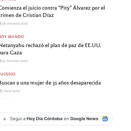
Comienza el juicio contra “Pity” Álvarez por el
crimen de Cristian Díaz
36 minutos atrás
HOY MUNDO
Netanyahu rechazó el plan de paz de EE.UU.
para Gaza
51 minutos atrás
SUCESOS
Buscan a una mujer de 31 años desaparecida
1 hora atrás
+
Seguí a
Hoy Día Córdoba
en
Google News