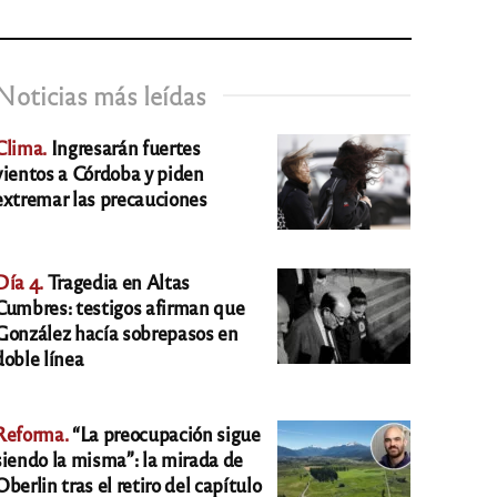
Noticias más leídas
Clima.
Ingresarán fuertes
vientos a Córdoba y piden
extremar las precauciones
Día 4.
Tragedia en Altas
Cumbres: testigos afirman que
González hacía sobrepasos en
doble línea
Reforma.
“La preocupación sigue
siendo la misma”: la mirada de
Oberlin tras el retiro del capítulo