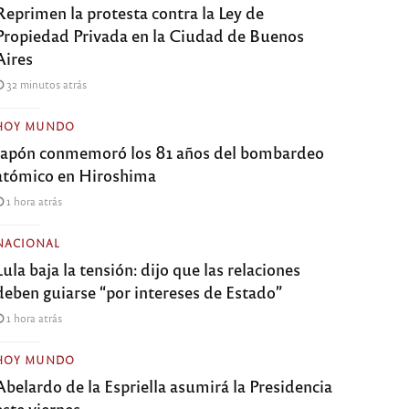
Reprimen la protesta contra la Ley de
Propiedad Privada en la Ciudad de Buenos
Aires
32 minutos atrás
HOY MUNDO
Japón conmemoró los 81 años del bombardeo
atómico en Hiroshima
1 hora atrás
NACIONAL
Lula baja la tensión: dijo que las relaciones
deben guiarse “por intereses de Estado”
1 hora atrás
HOY MUNDO
Abelardo de la Espriella asumirá la Presidencia
este viernes