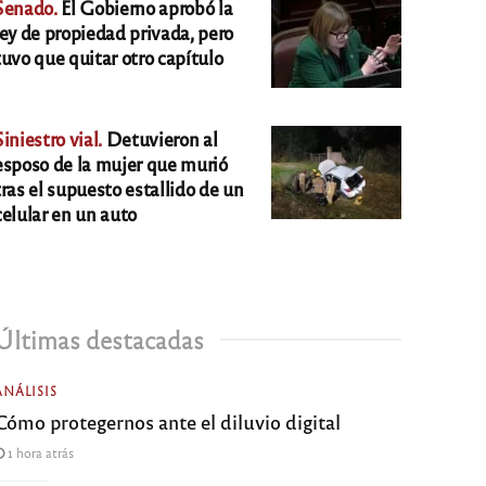
Senado.
El Gobierno aprobó la
ley de propiedad privada, pero
tuvo que quitar otro capítulo
Siniestro vial.
Detuvieron al
esposo de la mujer que murió
tras el supuesto estallido de un
celular en un auto
Últimas destacadas
ANÁLISIS
Cómo protegernos ante el diluvio digital
1 hora atrás