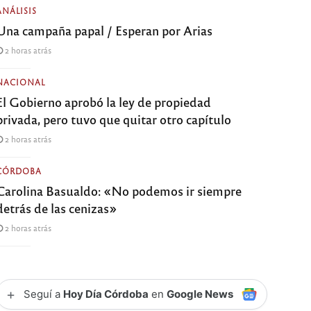
ANÁLISIS
Una campaña papal / Esperan por Arias
2 horas atrás
NACIONAL
El Gobierno aprobó la ley de propiedad
privada, pero tuvo que quitar otro capítulo
2 horas atrás
CÓRDOBA
Carolina Basualdo: «No podemos ir siempre
detrás de las cenizas»
2 horas atrás
+
Seguí a
Hoy Día Córdoba
en
Google News