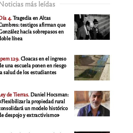
Noticias más leídas
Día 4.
Tragedia en Altas
Cumbres: testigos afirman que
González hacía sobrepasos en
doble línea
Ipem 129.
Cloacas en el ingreso
de una escuela ponen en riesgo
la salud de los estudiantes
Ley de Tierras.
Daniel Hocsman:
«Flexibilizar la propiedad rural
consolidará un modelo histórico
de despojo y extractivismo»