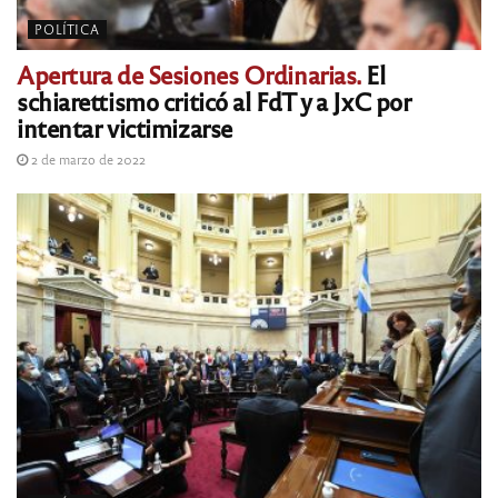
POLÍTICA
Apertura de Sesiones Ordinarias.
El
schiarettismo criticó al FdT y a JxC por
intentar victimizarse
2 de marzo de 2022