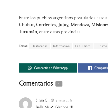
Entre los pueblos argentinos postulados este 
Chubut, Corrientes, Jujuy, Mendoza, Misiones, 
Tucumán
, entre otras provincias.
Temas:
Destacadas
Información
La Cumbre
Turismo
Compartir en WhatsApp
Compartir
Comentarios
1
Silvia Gil
3 meses atrás
Bella Mi 💕 Córdoba!!!!