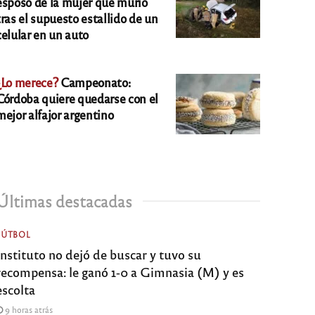
esposo de la mujer que murió
tras el supuesto estallido de un
celular en un auto
¿Lo merece?
Campeonato:
Córdoba quiere quedarse con el
mejor alfajor argentino
Últimas destacadas
FÚTBOL
Instituto no dejó de buscar y tuvo su
recompensa: le ganó 1-0 a Gimnasia (M) y es
escolta
9 horas atrás