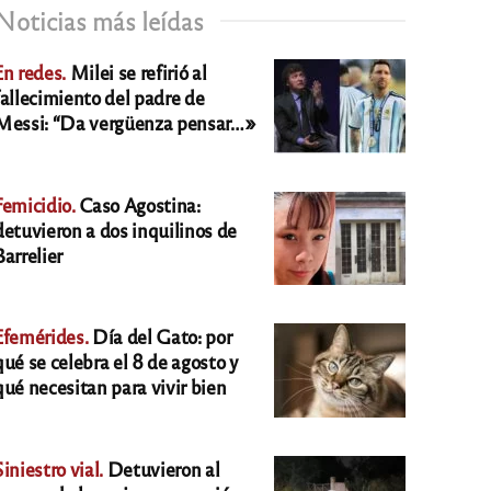
Noticias más leídas
En redes.
Milei se refirió al
fallecimiento del padre de
Messi: “Da vergüenza pensar…»
Femicidio.
Caso Agostina:
detuvieron a dos inquilinos de
Barrelier
Efemérides.
Día del Gato: por
qué se celebra el 8 de agosto y
qué necesitan para vivir bien
Siniestro vial.
Detuvieron al