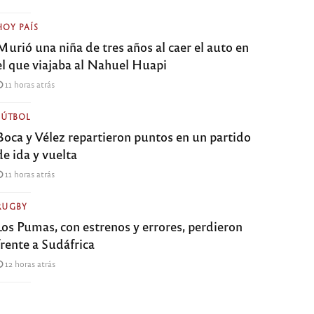
HOY PAÍS
Murió una niña de tres años al caer el auto en
el que viajaba al Nahuel Huapi
11 horas atrás
FÚTBOL
Boca y Vélez repartieron puntos en un partido
de ida y vuelta
11 horas atrás
RUGBY
Los Pumas, con estrenos y errores, perdieron
frente a Sudáfrica
12 horas atrás