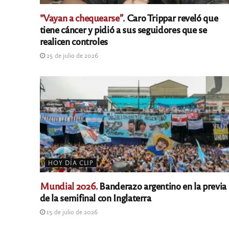
"Vayan a chequearse”.
Caro Trippar reveló que
tiene cáncer y pidió a sus seguidores que se
realicen controles
25 de julio de 2026
HOY DÍA CLIP
Mundial 2026.
Banderazo argentino en la previa
de la semifinal con Inglaterra
15 de julio de 2026