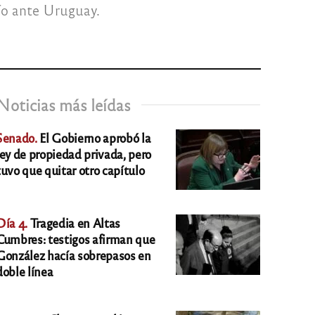
fo ante Uruguay.
Noticias más leídas
Senado.
El Gobierno aprobó la
ley de propiedad privada, pero
tuvo que quitar otro capítulo
Día 4.
Tragedia en Altas
Cumbres: testigos afirman que
González hacía sobrepasos en
doble línea