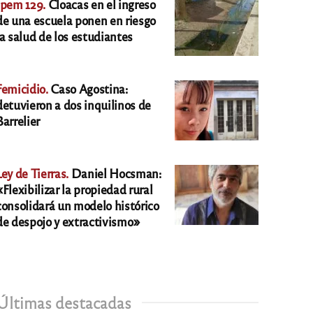
Ipem 129.
Cloacas en el ingreso
de una escuela ponen en riesgo
la salud de los estudiantes
Femicidio.
Caso Agostina:
detuvieron a dos inquilinos de
Barrelier
Ley de Tierras.
Daniel Hocsman:
«Flexibilizar la propiedad rural
consolidará un modelo histórico
de despojo y extractivismo»
Últimas destacadas