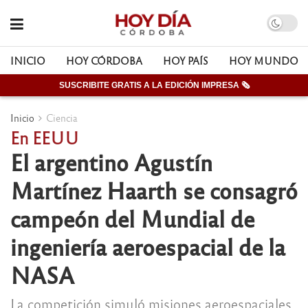
INICIO
HOY CÓRDOBA
HOY PAÍS
HOY MUNDO
SUSCRIBITE GRATIS A LA EDICIÓN IMPRESA 🗞
Inicio
Ciencia
En EEUU
El argentino Agustín
Martínez Haarth se consagró
campeón del Mundial de
ingeniería aeroespacial de la
NASA
La competición simuló misiones aeroespaciales