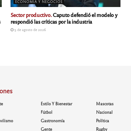
ECONOMÍA Y NEGOCIOS
Sector productivo.
Caputo defendió el modelo y
s
respondió las críticas por la industria
5 de agosto de 2026
iones
te
Estilo Y Bienestar
Mascotas
Fútbol
Nacional
vilismo
Gastronomía
Política
Gente
Rugby