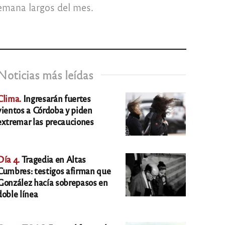
emana largos del mes.
Noticias más leídas
Clima.
Ingresarán fuertes
vientos a Córdoba y piden
extremar las precauciones
Día 4.
Tragedia en Altas
Cumbres: testigos afirman que
González hacía sobrepasos en
doble línea