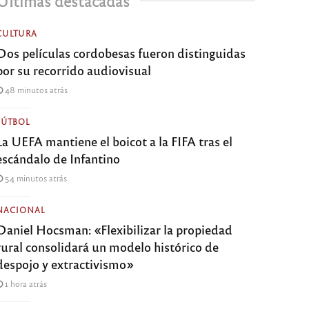
Últimas destacadas
CULTURA
Dos películas cordobesas fueron distinguidas
por su recorrido audiovisual
48 minutos atrás
FÚTBOL
La UEFA mantiene el boicot a la FIFA tras el
escándalo de Infantino
54 minutos atrás
NACIONAL
Daniel Hocsman: «Flexibilizar la propiedad
rural consolidará un modelo histórico de
despojo y extractivismo»
1 hora atrás