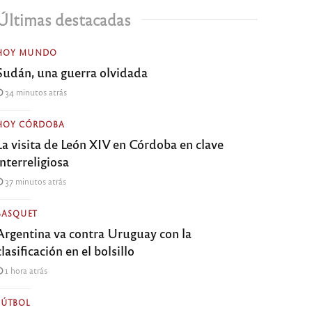
Últimas destacadas
HOY MUNDO
Sudán, una guerra olvidada
34 minutos atrás
HOY CÓRDOBA
La visita de León XIV en Córdoba en clave
interreligiosa
37 minutos atrás
BASQUET
Argentina va contra Uruguay con la
clasificación en el bolsillo
1 hora atrás
FÚTBOL