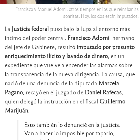
Francisco y Manuel Adorni, otros tiempos en los que reinabanlas
sonrisas. Hoy, los dos están imputados.
La
Justicia federal
puso bajo la lupa al entorno más
íntimo del poder central.
Francisco Adorni
, hermano
del jefe de Gabinete, resultó
imputado por presunto
enriquecimiento ilícito y lavado de dinero
, en un
expediente que vuelve a encender las alarmas sobre
la transparencia de la nueva dirigencia. La causa, que
nació de una denuncia de la diputada
Marcela
Pagano
, recayó en el juzgado de
Daniel Rafecas
,
quien delegó la instrucción en el fiscal
Guillermo
Marijuán
.
Esto también lo denuncié en la justicia.
Van a hacer lo imposible por taparlo,