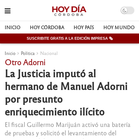
INICIO
HOY CÓRDOBA
HOY PAÍS
HOY MUNDO
SUSCRIBITE GRATIS A LA EDICIÓN IMPRESA 🗞
Inicio
Política
Nacional
Otro Adorni
La Justicia imputó al
hermano de Manuel Adorni
por presunto
enriquecimiento ilícito
El fiscal Guillermo Marijuán activó una batería
de pruebas y solicitó el levantamiento del