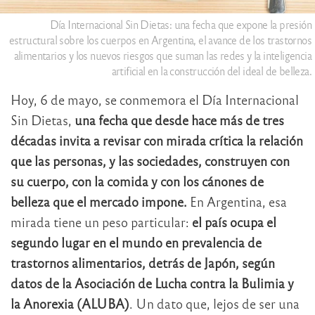
Día Internacional Sin Dietas: una fecha que expone la presión
estructural sobre los cuerpos en Argentina, el avance de los trastornos
alimentarios y los nuevos riesgos que suman las redes y la inteligencia
artificial en la construcción del ideal de belleza.
Hoy, 6 de mayo, se conmemora el Día Internacional
Sin Dietas,
una fecha que desde hace más de tres
décadas invita a revisar con mirada crítica la relación
que las personas, y las sociedades, construyen con
su cuerpo, con la comida y con los cánones de
belleza que el mercado impone.
En Argentina, esa
mirada tiene un peso particular:
el país ocupa el
segundo lugar en el mundo en prevalencia de
trastornos alimentarios, detrás de Japón, según
datos de la Asociación de Lucha contra la Bulimia y
la Anorexia (ALUBA)
. Un dato que, lejos de ser una