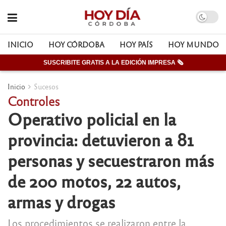
INICIO
HOY CÓRDOBA
HOY PAÍS
HOY MUNDO
SUSCRIBITE GRATIS A LA EDICIÓN IMPRESA 🗞
Inicio
Sucesos
Controles
Operativo policial en la
provincia: detuvieron a 81
personas y secuestraron más
de 200 motos, 22 autos,
armas y drogas
Los procedimientos se realizaron entre la