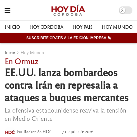
INICIO
HOY CÓRDOBA
HOY PAÍS
HOY MUNDO
SUSCRIBITE GRATIS A LA EDICIÓN IMPRESA 🗞
Inicio
Hoy Mundo
En Ormuz
EE.UU. lanza bombardeos
contra Irán en represalia a
ataques a buques mercantes
La ofensiva estadounidense reaviva la tensión
en Medio Oriente
Por
Redacción HDC
7 de julio de 2026