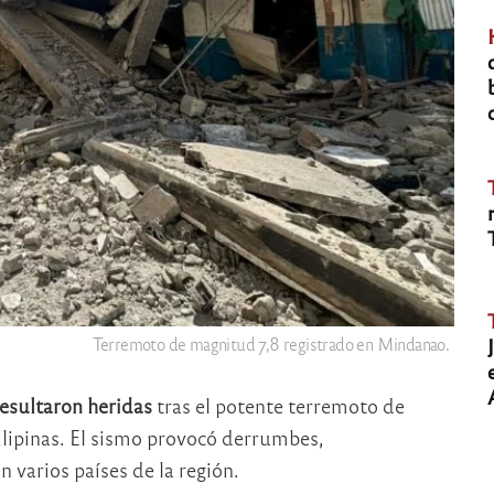
Terremoto de magnitud 7,8 registrado en Mindanao.
esultaron heridas
tras el potente terremoto de
ilipinas. El sismo provocó derrumbes,
n varios países de la región.