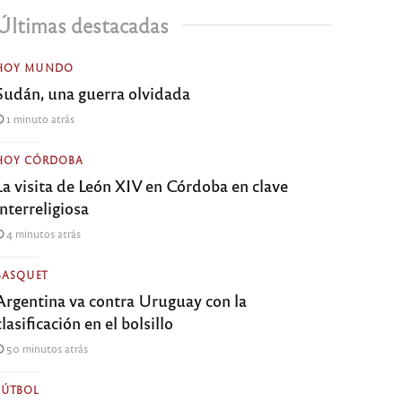
Últimas destacadas
HOY MUNDO
Sudán, una guerra olvidada
1 minuto atrás
HOY CÓRDOBA
La visita de León XIV en Córdoba en clave
interreligiosa
4 minutos atrás
BASQUET
Argentina va contra Uruguay con la
clasificación en el bolsillo
50 minutos atrás
FÚTBOL