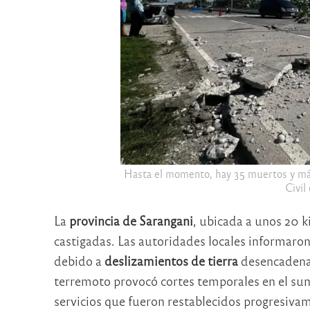
Hasta el momento, hay 35 muertos y más
Civil 
La
provincia de Sarangani
, ubicada a unos 20 k
castigadas. Las autoridades locales informaro
debido a
deslizamientos de tierra
desencadenad
terremoto provocó cortes temporales en el sumi
servicios que fueron restablecidos progresivame